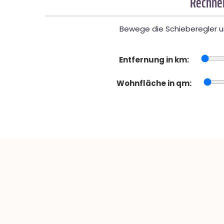
Rechner
Bewege die Schieberegler un
Entfernung in km:
Wohnfläche in qm: