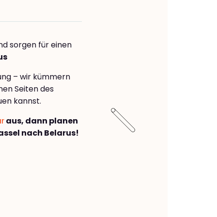
nd sorgen für einen
us
rung – wir kümmern
önen Seiten des
uen kannst.
ar
aus, dann planen
ssel nach Belarus!