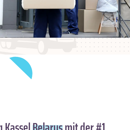
 Kassel
Belarus
mit der #1