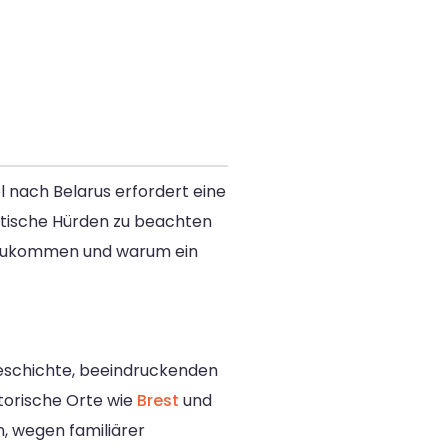
 nach Belarus erfordert eine
istische Hürden zu beachten
ch zukommen und warum ein
 Geschichte, beeindruckenden
storische Orte wie
Brest
und
n, wegen familiärer