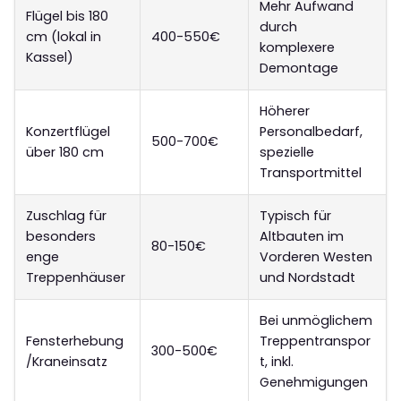
Mehr Aufwand
Flügel bis 180
durch
cm (lokal in
400-550€
komplexere
Kassel)
Demontage
Höherer
Konzertflügel
Personalbedarf,
500-700€
über 180 cm
spezielle
Transportmittel
Zuschlag für
Typisch für
besonders
Altbauten im
80-150€
enge
Vorderen Westen
Treppenhäuser
und Nordstadt
Bei unmöglichem
Fensterhebung
Treppentranspor
300-500€
/Kraneinsatz
t, inkl.
Genehmigungen