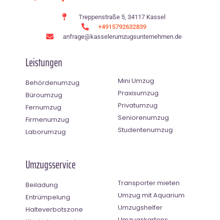
Treppenstraße 5, 34117 Kassel
+4915792632839
anfrage@kasselerumzugsunternehmen.de
Leistungen
Mini Umzug
Behördenumzug
Praxisumzug
Büroumzug
Privatumzug
Fernumzug
Seniorenumzug
Firmenumzug
Studentenumzug
Laborumzug
Umzugsservice
Transporter mieten
Beiladung
Umzug mit Aquarium
Entrümpelung
Umzugshelfer
Halteverbotszone
Umzugskartons