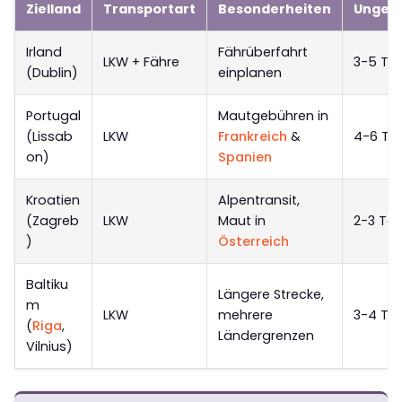
Zielland
Transportart
Besonderheiten
Ungefä
Irland
Fährüberfahrt
LKW + Fähre
3-5 Ta
(Dublin)
einplanen
Portugal
Mautgebühren in
(Lissab
LKW
Frankreich
&
4-6 Ta
on)
Spanien
Kroatien
Alpentransit,
(Zagreb
LKW
Maut in
2-3 Ta
)
Österreich
Baltiku
Längere Strecke,
m
LKW
mehrere
3-4 Ta
(
Riga
,
Ländergrenzen
Vilnius)