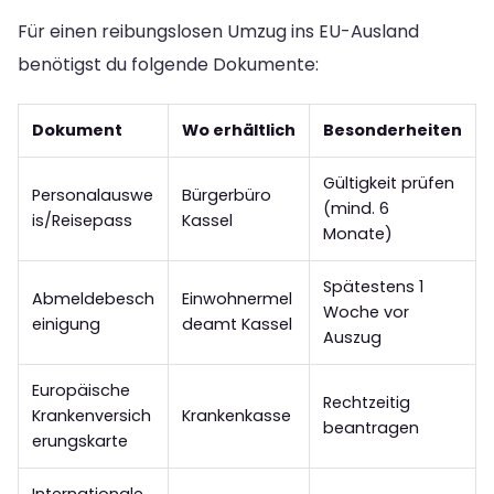
Für einen reibungslosen Umzug ins EU-Ausland
benötigst du folgende Dokumente:
Dokument
Wo erhältlich
Besonderheiten
Gültigkeit prüfen
Personalauswe
Bürgerbüro
(mind. 6
is/Reisepass
Kassel
Monate)
Spätestens 1
Abmeldebesch
Einwohnermel
Woche vor
einigung
deamt Kassel
Auszug
Europäische
Rechtzeitig
Krankenversich
Krankenkasse
beantragen
erungskarte
Internationale