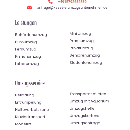
+4915792632839
anfrage@kasselerumzugsunternehmen.de
Leistungen
Mini Umzug
Behördenumzug
Praxisumzug
Büroumzug
Privatumzug
Fernumzug
Seniorenumzug
Firmenumzug
Studentenumzug
Laborumzug
Umzugsservice
Transporter mieten
Beiladung
Umzug mit Aquarium
Entrümpelung
Umzugshelfer
Halteverbotszone
Umzugskartons
Klaviertransport
Umzugsanfrage
Möbellift