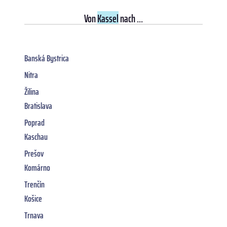
Von
Kassel
nach ...
Banská Bystrica
Nitra
Žilina
Bratislava
Poprad
Kaschau
Prešov
Komárno
Trenčín
Košice
Trnava