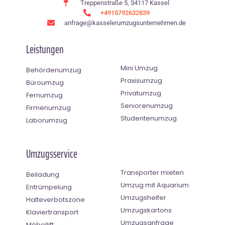
Treppenstraße 5, 34117 Kassel
+4915792632839
anfrage@kasselerumzugsunternehmen.de
Leistungen
Mini Umzug
Behördenumzug
Praxisumzug
Büroumzug
Privatumzug
Fernumzug
Seniorenumzug
Firmenumzug
Studentenumzug
Laborumzug
Umzugsservice
Transporter mieten
Beiladung
Umzug mit Aquarium
Entrümpelung
Umzugshelfer
Halteverbotszone
Umzugskartons
Klaviertransport
Umzugsanfrage
Möbellift