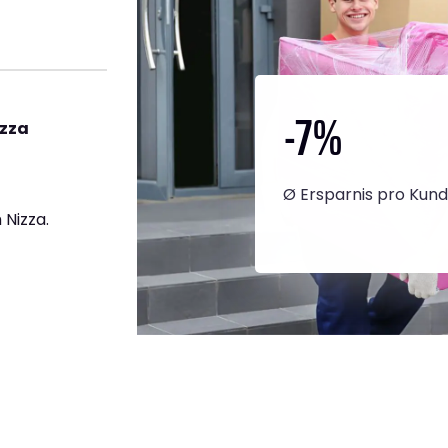
-7
%
izza
Ø Ersparnis pro Kun
Nizza.