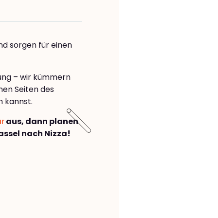
nd sorgen für einen
rung – wir kümmern
önen Seiten des
n kannst.
ar
aus, dann planen
ssel nach Nizza!