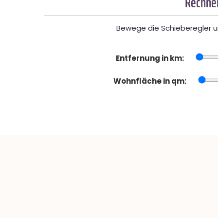
Rechner
Bewege die Schieberegler un
Entfernung in km:
Wohnfläche in qm: