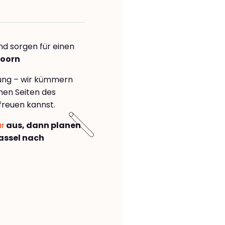
nd sorgen für einen
doorn
rung – wir kümmern
önen Seiten des
freuen kannst.
ar
aus, dann planen
assel nach