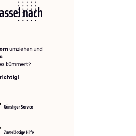
Kassel nach
orn
umziehen und
s
lles kümmert?
richtig!
Günstiger Service
Zuverlässige Hilfe