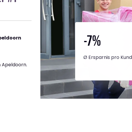
-7
%
peldoorn
Ø Ersparnis pro Kun
 Apeldoorn.