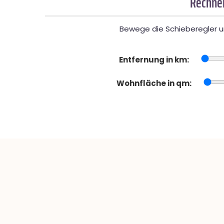
Rechner
Bewege die Schieberegler un
Entfernung in km:
Wohnfläche in qm: