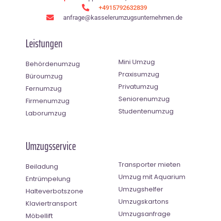
+4915792632839
anfrage@kasselerumzugsunternehmen.de
Leistungen
Mini Umzug
Behördenumzug
Praxisumzug
Büroumzug
Privatumzug
Fernumzug
Seniorenumzug
Firmenumzug
Studentenumzug
Laborumzug
Umzugsservice
Transporter mieten
Beiladung
Umzug mit Aquarium
Entrümpelung
Umzugshelfer
Halteverbotszone
Umzugskartons
Klaviertransport
Umzugsanfrage
Möbellift