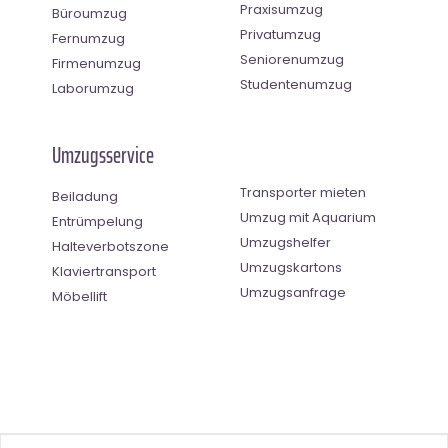
Praxisumzug
Büroumzug
Privatumzug
Fernumzug
Seniorenumzug
Firmenumzug
Studentenumzug
Laborumzug
Umzugsservice
Transporter mieten
Beiladung
Umzug mit Aquarium
Entrümpelung
Umzugshelfer
Halteverbotszone
Umzugskartons
Klaviertransport
Umzugsanfrage
Möbellift