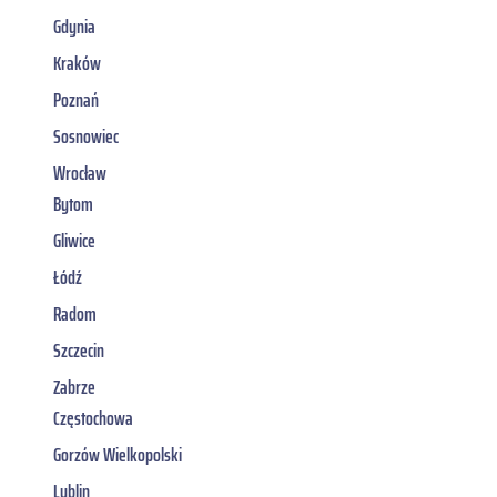
Gdynia
Kraków
Poznań
Sosnowiec
Wrocław
Bytom
Gliwice
Łódź
Radom
Szczecin
Zabrze
Częstochowa
Gorzów Wielkopolski
Lublin