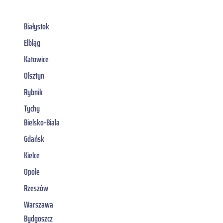
Białystok
Elbląg
Katowice
Olsztyn
Rybnik
Tychy
Bielsko-Biała
Gdańsk
Kielce
Opole
Rzeszów
Warszawa
Bydgoszcz