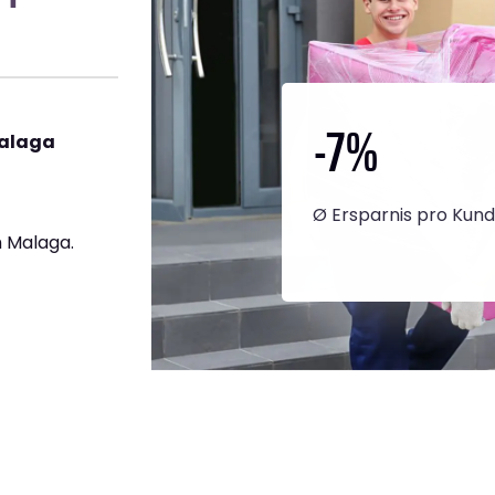
-7
%
Malaga
Ø Ersparnis pro Kun
 Malaga.