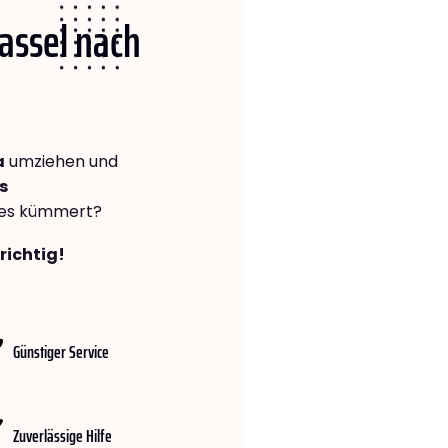
Kassel nach
a
umziehen und
s
lles kümmert?
richtig!
Günstiger Service
Zuverlässige Hilfe