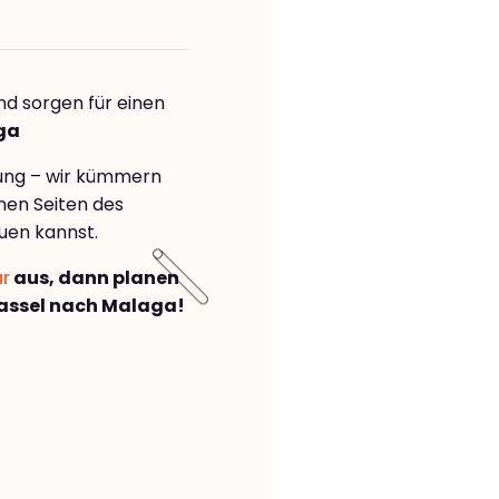
nd sorgen für einen
ga
rung – wir kümmern
önen Seiten des
uen kannst.
ar
aus, dann planen
assel nach Malaga!