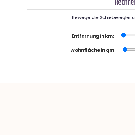
Rechner
Bewege die Schieberegler un
Entfernung in km:
Wohnfläche in qm: