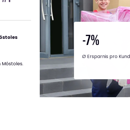
-7
%
óstoles
Ø Ersparnis pro Kun
 Móstoles.