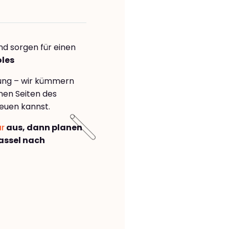
nd sorgen für einen
oles
rung – wir kümmern
önen Seiten des
euen kannst.
ar
aus, dann planen
assel nach