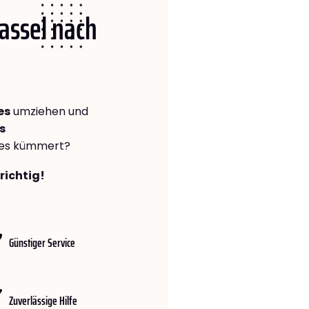
Kassel nach
es
umziehen und
s
lles kümmert?
richtig!
Günstiger Service
Zuverlässige Hilfe