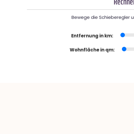
Rechner
Bewege die Schieberegler un
Entfernung in km:
Wohnfläche in qm: