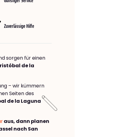
Günstiger Service
Zuverlässige Hilfe
nd sorgen für einen
istóbal de la
rung – wir kümmern
önen Seiten des
al de la Laguna
ar
aus, dann planen
assel nach San