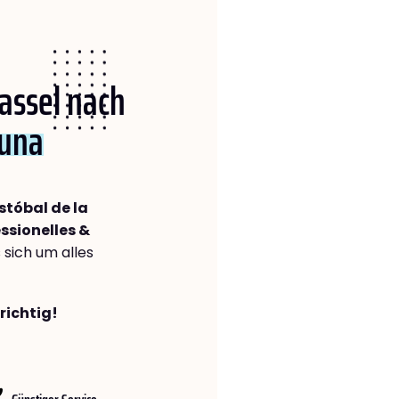
Kassel nach
guna
stóbal de la
ssionelles &
s sich um alles
richtig!