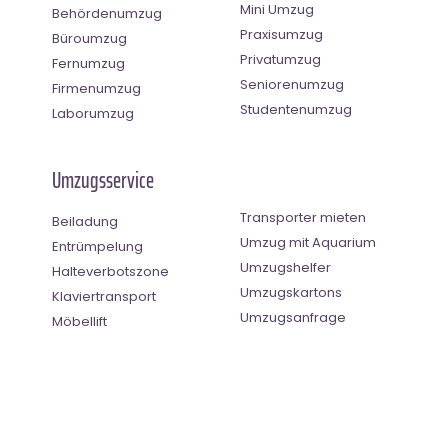
Mini Umzug
Behördenumzug
Praxisumzug
Büroumzug
Privatumzug
Fernumzug
Seniorenumzug
Firmenumzug
Studentenumzug
Laborumzug
Umzugsservice
Transporter mieten
Beiladung
Umzug mit Aquarium
Entrümpelung
Umzugshelfer
Halteverbotszone
Umzugskartons
Klaviertransport
Umzugsanfrage
Möbellift