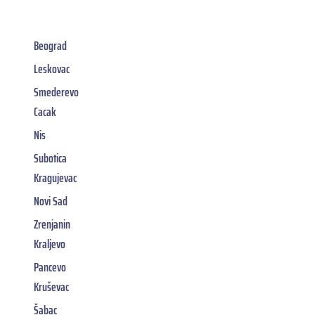
Beograd
Leskovac
Smederevo
Cacak
Nis
Subotica
Kragujevac
Novi Sad
Zrenjanin
Kraljevo
Pancevo
Kruševac
Šabac