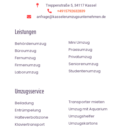
Treppenstraße 5, 34117 Kassel
+4915792632839
anfrage@kasselerumzugsunternehmen.de
Leistungen
Mini Umzug
Behördenumzug
Praxisumzug
Büroumzug
Privatumzug
Fernumzug
Seniorenumzug
Firmenumzug
Studentenumzug
Laborumzug
Umzugsservice
Transporter mieten
Beiladung
Umzug mit Aquarium
Entrümpelung
Umzugshelfer
Halteverbotszone
Umzugskartons
Klaviertransport