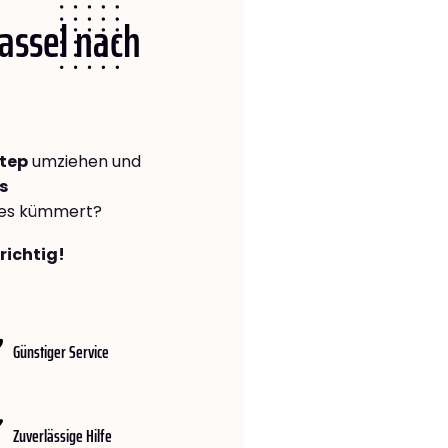
Kassel nach
ntep
umziehen und
s
lles kümmert?
richtig!
Günstiger Service
Zuverlässige Hilfe