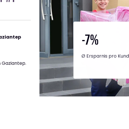
-7
%
aziantep
Ø Ersparnis pro Kun
 Gaziantep.