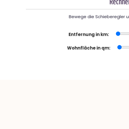
Rechner
Bewege die Schieberegler un
Entfernung in km:
Wohnfläche in qm: