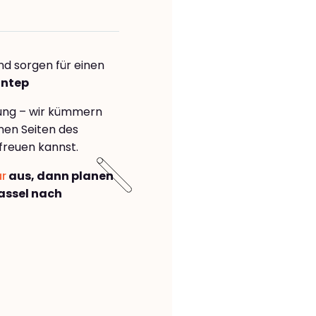
nd sorgen für einen
antep
rung – wir kümmern
önen Seiten des
freuen kannst.
ar
aus, dann planen
assel nach