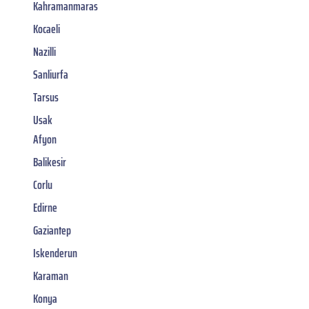
Kahramanmaras
Kocaeli
Nazilli
Sanliurfa
Tarsus
Usak
Afyon
Balikesir
Corlu
Edirne
Gaziantep
Iskenderun
Karaman
Konya