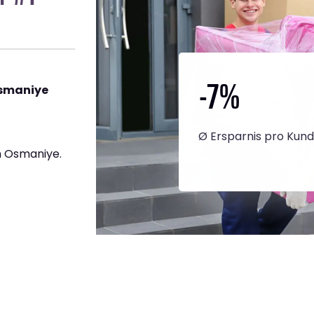
-7
%
Osmaniye
Ø Ersparnis pro Kun
h Osmaniye.