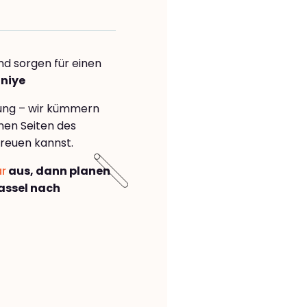
nd sorgen für einen
aniye
rung – wir kümmern
önen Seiten des
reuen kannst.
ar
aus, dann planen
assel nach