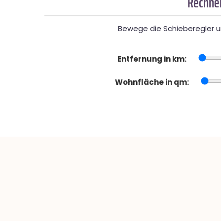
Rechner
Bewege die Schieberegler un
Entfernung in km:
Wohnfläche in qm: