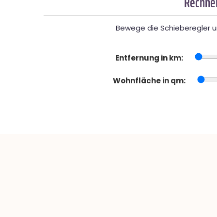
Rechner
Bewege die Schieberegler un
Entfernung in km:
Wohnfläche in qm: