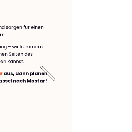
nd sorgen für einen
ar
rung – wir kümmern
önen Seiten des
en kannst.
ar
aus, dann planen
ssel nach Mostar!