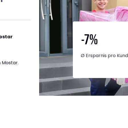
-7
%
ostar
Ø Ersparnis pro Kun
 Mostar.