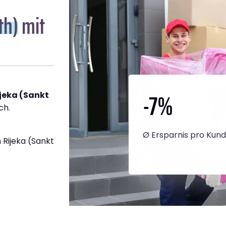
th)
mit
-7
%
jeka (Sankt
ch.
Ø Ersparnis pro Kun
Rijeka (Sankt