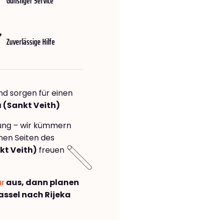
Günstiger Service
Zuverlässige Hilfe
nd sorgen für einen
a (Sankt Veith)
rung – wir kümmern
önen Seiten des
kt Veith)
freuen
ar
aus, dann planen
ssel nach Rijeka