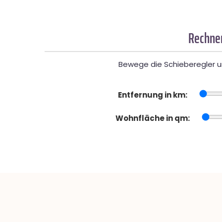
Rechner
Bewege die Schieberegler un
Entfernung in km:
Wohnfläche in qm: