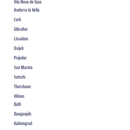
Vila Nova de Gaia
Andorra la Vella
Cork
Gibraltar
Lissabon
Osijek
Prijedor
San Marino
Sotschi
Thorshavn
Vilnius
Balti
Daugavpils
Kaliningrad