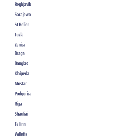
Reykjavik
Sarajewo
St Helier
Tuzla
Zenica
Braga
Douglas
Klaipeda
Mostar
Podgorica
Riga
Shauliai
Tallinn
Valletta