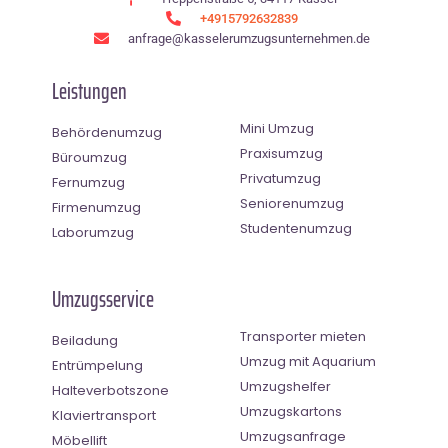
+4915792632839
anfrage@kasselerumzugsunternehmen.de
Leistungen
Mini Umzug
Behördenumzug
Praxisumzug
Büroumzug
Privatumzug
Fernumzug
Seniorenumzug
Firmenumzug
Studentenumzug
Laborumzug
Umzugsservice
Transporter mieten
Beiladung
Umzug mit Aquarium
Entrümpelung
Umzugshelfer
Halteverbotszone
Umzugskartons
Klaviertransport
Umzugsanfrage
Möbellift