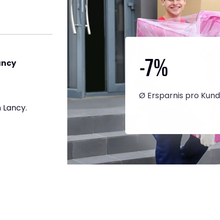
-7
%
ancy
Ø Ersparnis pro Kun
 Lancy.