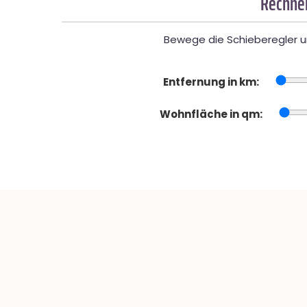
Rechner
Bewege die Schieberegler un
Entfernung in km:
Wohnfläche in qm: