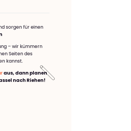
nd sorgen für einen
n
rung – wir kümmern
önen Seiten des
en kannst.
ar
aus, dann planen
ssel nach Riehen!