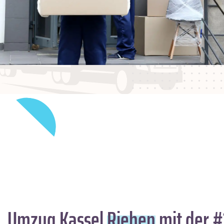
Umzug Kassel
Riehen
mit der #