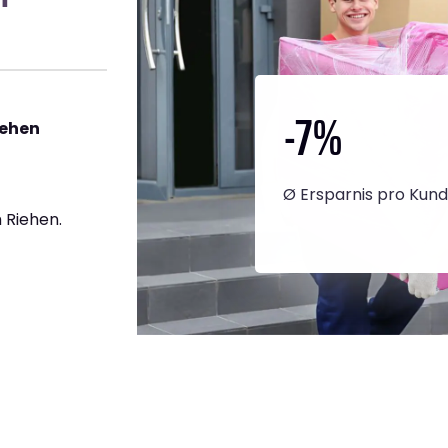
-7
%
iehen
Ø Ersparnis pro Kun
 Riehen.