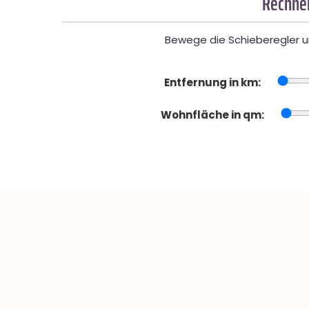
Rechner
Bewege die Schieberegler un
Entfernung in km:
Wohnfläche in qm: