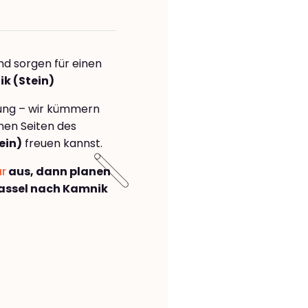
nd sorgen für einen
k (Stein)
rung – wir kümmern
önen Seiten des
ein)
freuen kannst.
ar
aus, dann planen
assel nach Kamnik