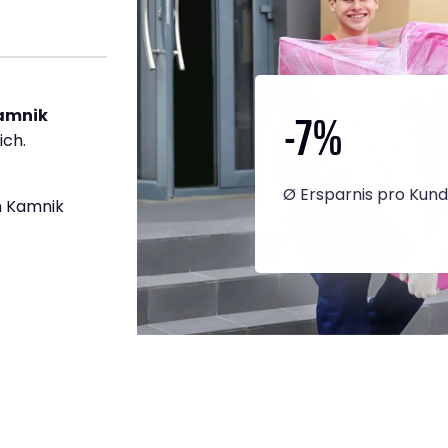
-7
%
Kamnik
ich.
Ø Ersparnis pro Kun
h Kamnik