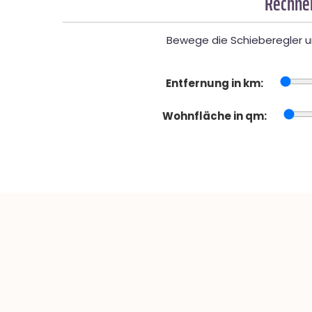
Rechner
Bewege die Schieberegler un
Entfernung in km:
Wohnfläche in qm: