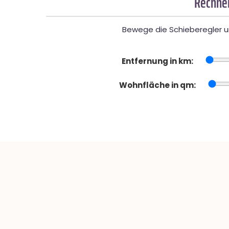
Rechner
Bewege die Schieberegler un
Entfernung in km:
Wohnfläche in qm: