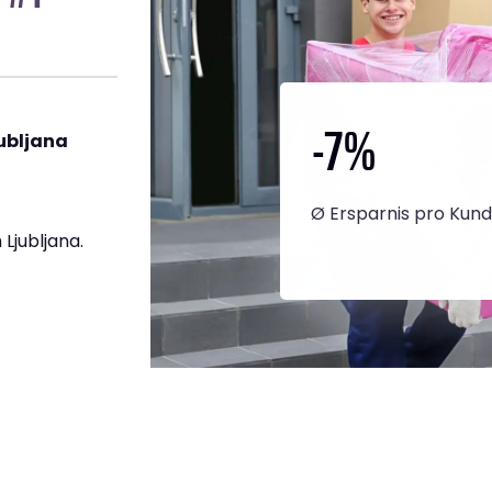
-7
%
ubljana
Ø Ersparnis pro Kun
Ljubljana.