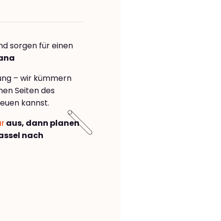
nd sorgen für einen
jana
rung – wir kümmern
önen Seiten des
euen kannst.
ar
aus, dann planen
assel nach