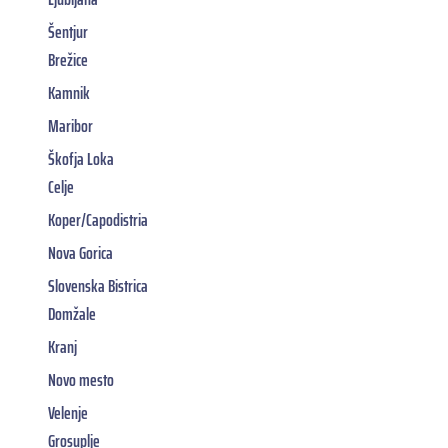
Šentjur
Brežice
Kamnik
Maribor
Škofja Loka
Celje
Koper/Capodistria
Nova Gorica
Slovenska Bistrica
Domžale
Kranj
Novo mesto
Velenje
Grosuplje