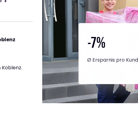
-7
%
oblenz
Ø Ersparnis pro Kun
 Koblenz.