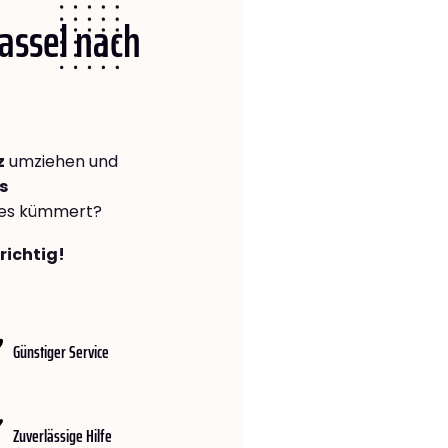
Kassel nach
z
umziehen und
s
lles kümmert?
richtig!
Günstiger Service
Zuverlässige Hilfe