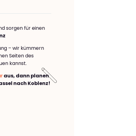
nd sorgen für einen
enz
rung – wir kümmern
önen Seiten des
uen kannst.
ar
aus, dann planen
ssel nach Koblenz!