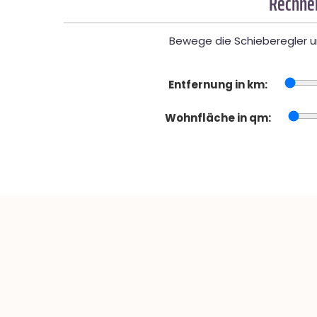
Rechner
Bewege die Schieberegler un
Entfernung in km:
Wohnfläche in qm: