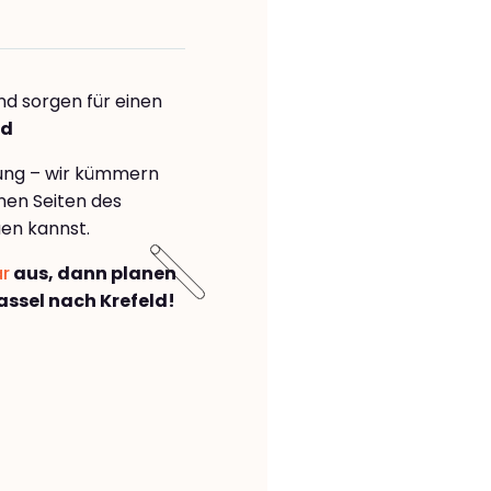
nd sorgen für einen
ld
rung – wir kümmern
önen Seiten des
en kannst.
ar
aus, dann planen
ssel nach Krefeld!