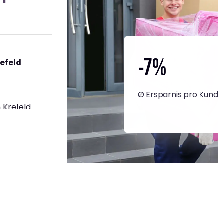
-7
%
efeld
Ø Ersparnis pro Kun
Krefeld.