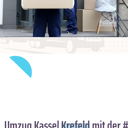
Umzug Kassel
Krefeld
mit der #