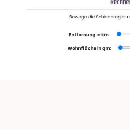
Rechner
Bewege die Schieberegler un
Entfernung in km:
Wohnfläche in qm: