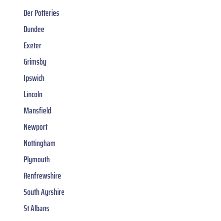
Der Potteries
Dundee
Exeter
Grimsby
Ipswich
Lincoln
Mansfield
Newport
Nottingham
Plymouth
Renfrewshire
South Ayrshire
St Albans