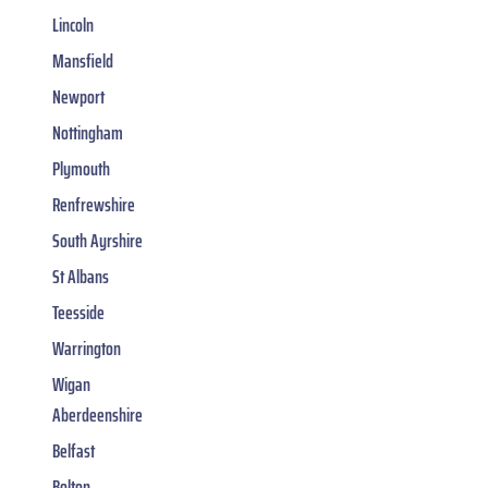
Lincoln
Mansfield
Newport
Nottingham
Plymouth
Renfrewshire
South Ayrshire
St Albans
Teesside
Warrington
Wigan
Aberdeenshire
Belfast
Bolton