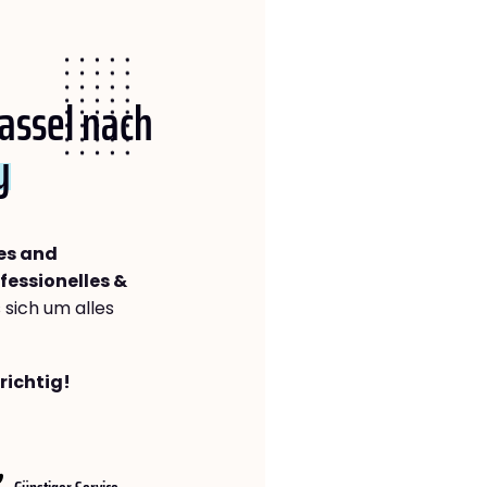
Kassel nach
y
es and
fessionelles &
s sich um alles
richtig!