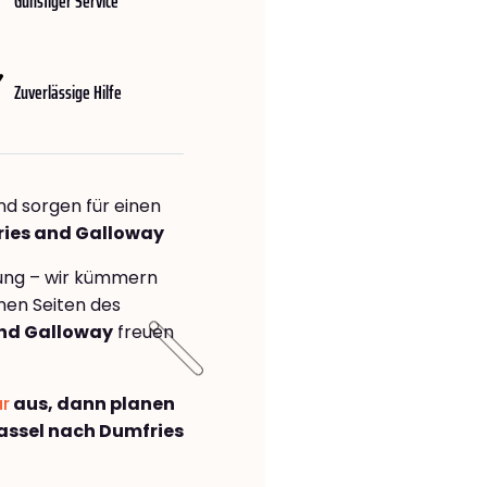
Günstiger Service
Zuverlässige Hilfe
nd sorgen für einen
ries and Galloway
rung – wir kümmern
önen Seiten des
and Galloway
freuen
ar
aus, dann planen
ssel nach Dumfries