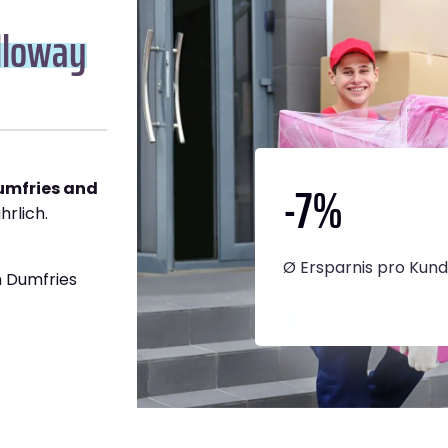
lloway
-7
%
umfries and
hrlich.
Ø Ersparnis pro Kun
 Dumfries