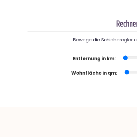
Rechner
Bewege die Schieberegler un
Entfernung in km:
Wohnfläche in qm: