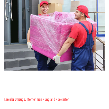
Kasseler Umzugsunternehmen
»
England
» Leicester