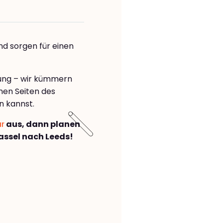
nd sorgen für einen
rung – wir kümmern
önen Seiten des
n kannst.
ar
aus, dann planen
ssel nach Leeds!