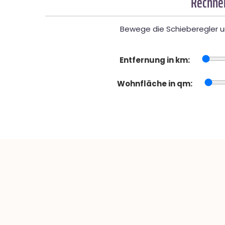
Rechner
Bewege die Schieberegler un
Entfernung in km:
Wohnfläche in qm: