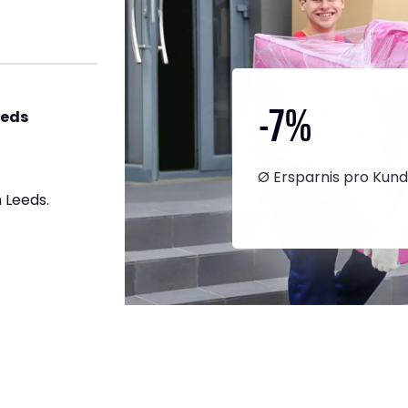
-7
%
eeds
Ø Ersparnis pro Kun
 Leeds.