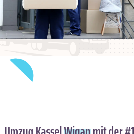
Umzug Kassel
Wigan
mit der #