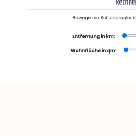
Rechner
Bewege die Schieberegler un
Entfernung in km:
Wohnfläche in qm: