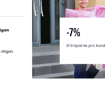
-7
%
Wigan
Ø Ersparnis pro Kun
 Wigan.