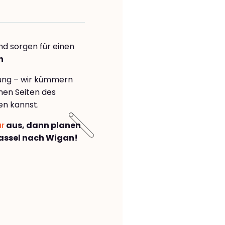
nd sorgen für einen
n
rung – wir kümmern
önen Seiten des
en kannst.
ar
aus, dann planen
assel nach Wigan!