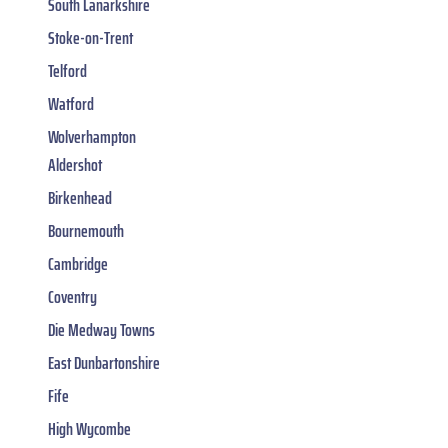
South Lanarkshire
Stoke-on-Trent
Telford
Watford
Wolverhampton
Aldershot
Birkenhead
Bournemouth
Cambridge
Coventry
Die Medway Towns
East Dunbartonshire
Fife
High Wycombe