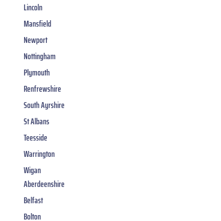
Lincoln
Mansfield
Newport
Nottingham
Plymouth
Renfrewshire
South Ayrshire
St Albans
Teesside
Warrington
Wigan
Aberdeenshire
Belfast
Bolton