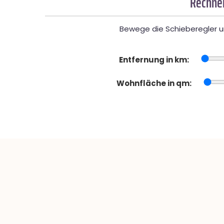
Rechner
Bewege die Schieberegler un
Entfernung in km:
Wohnfläche in qm: