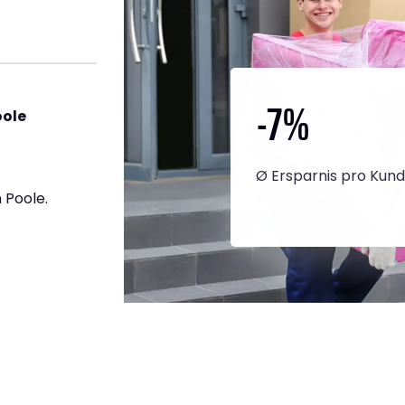
-7
%
oole
Ø Ersparnis pro Kun
 Poole.