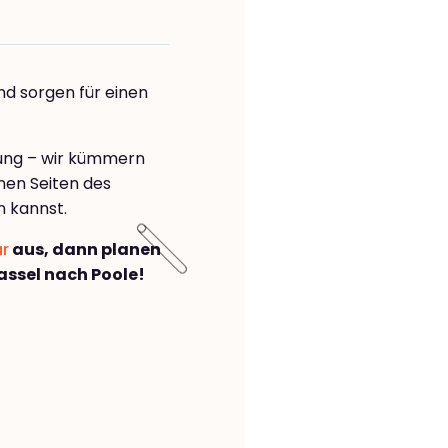
nd sorgen für einen
rung – wir kümmern
önen Seiten des
n kannst.
ar
aus, dann planen
ssel nach Poole!